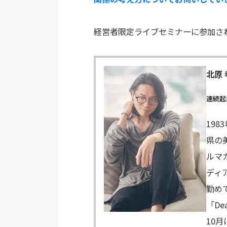
経営者限定ライブセミナーに参加さ
北原 
連続起
19
県の
ルマ
ディ
勤め
「De
10月