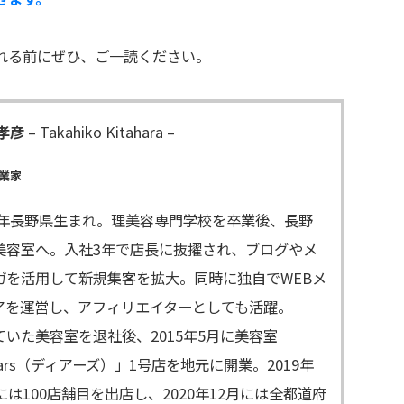
れる前にぜひ、ご一読ください。
孝彦
– Takahiko Kitahara –
業家
83年長野県生まれ。理美容専門学校を卒業後、長野
美容室へ。入社3年で店長に抜擢され、ブログやメ
ガを活用して新規集客を拡大。同時に独自でWEBメ
アを運営し、アフィリエイターとしても活躍。
ていた美容室を退社後、2015年5月に美容室
ars（ディアーズ）」1号店を地元に開業。2019年
には100店舗目を出店し、2020年12月には全都道府