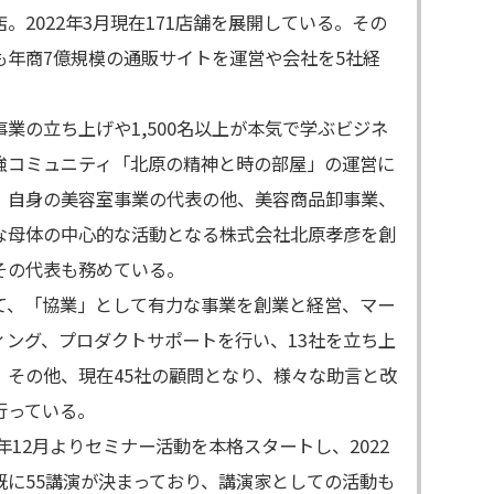
店。2022年3月現在171店舗を展開している。その
も年商7億規模の通販サイトを運営や会社を5社経
事業の立ち上げや1,500名以上が本気で学ぶビジネ
強コミュニティ「北原の精神と時の部屋」の運営に
。自身の美容室事業の代表の他、美容商品卸事業、
な母体の中心的な活動となる株式会社北原孝彦を創
その代表も務めている。
て、「協業」として有力な事業を創業と経営、マー
ィング、プロダクトサポートを行い、13社を立ち上
。その他、現在45社の顧問となり、様々な助言と改
行っている。
1年12月よりセミナー活動を本格スタートし、2022
既に55講演が決まっており、講演家としての活動も