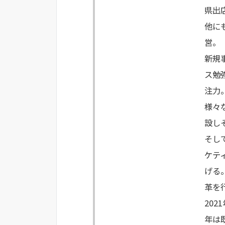
県出
他に
営。
新規
ス勉
注力
様々
設し
そし
ケテ
げる
革を
202
年は