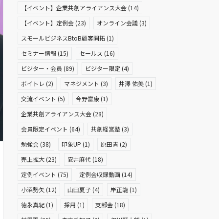
【イベント】企業共創アライアンス大会
(14)
【イベント】定例会
(23)
オンライン会議
(3)
スモールビジネスBtoB顧客開拓
(1)
セミナー情報
(15)
セールス
(16)
ビジター・会員
(89)
ビジター限定
(4)
ボイトレ
(2)
マネジメント
(3)
井澤 佑美
(1)
交流イベント
(5)
今野富康
(1)
企業共創アライアンス大会
(28)
会員限定イベント
(64)
共創経営塾
(3)
勉強会
(38)
印象UP
(1)
原田青
(2)
売上拡大
(23)
安井麻代
(18)
定例イベント
(75)
定例会収録動画
(14)
小沼勢矢
(12)
山田夏子
(4)
岸正龍
(1)
徳永真紀
(1)
採用
(1)
支部会
(18)