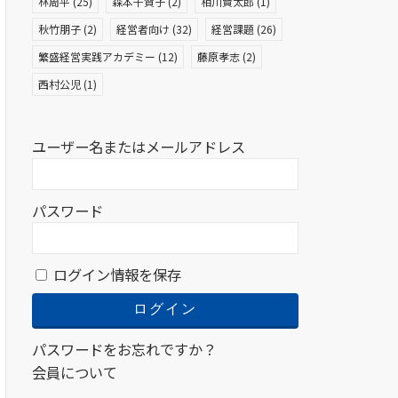
林周平
(25)
森本千賀子
(2)
相川賢太郎
(1)
秋竹朋子
(2)
経営者向け
(32)
経営課題
(26)
繁盛経営実践アカデミー
(12)
藤原孝志
(2)
西村公児
(1)
ユーザー名またはメールアドレス
パスワード
ログイン情報を保存
パスワードをお忘れですか？
会員について