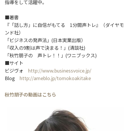
指導をして活躍中。
■著書
『「話し方」に自信がもてる 1分間声トレ』（ダイヤモ
ンド社）
「ビジネスの発声法」(日本実業出版）
「収入の9割は声で決まる！」(清談社)
「秋竹朋子の 声トレ！！」(ワニブックス)
■サイト
ビジヴォ
http://www.businessvoice.jp/
Blog
http://ameblo.jp/tomokoakitake
秋竹朋子の動画はこちら