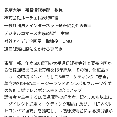
多摩大学 経営情報学部 教員
株式会社ルーチェ代表取締役
一般社団法人インターネット通販協会代表理事
デジタルコマース実践道場®️ 主宰
社外アイデア企画室 取締役 CMO
通信販売に魔法をかける専門家
東証一部、年商600億円の大手通信販売会社で販売企画か
ら債権回収まで通販実務を16年経験。その後、化粧品メ
ーカーの中核メンバーとして5年マーケティングに参画。
年商253億円のニュージーランドのシンボルフルーツ企業
の販促支援でレスポンス率を2倍にアップ。
講演会や主宰する10億通販塾の経営者、延べ300名以上に
「ダイレクト通販マーケティング理論」及び、「LTVベル
トコンベア理論」を提唱し、『熟練技術者による技能継承