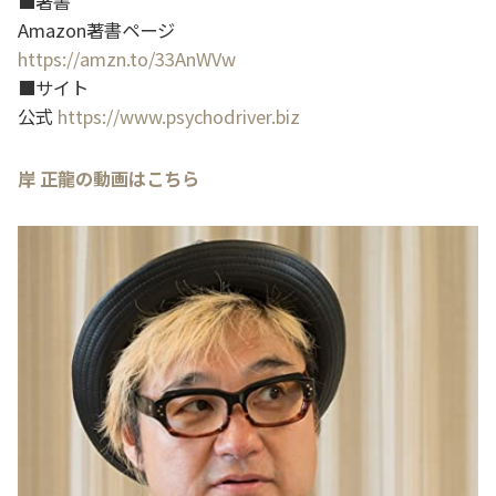
■著書
Amazon著書ページ
https://amzn.to/33AnWVw
■サイト
公式
https://www.psychodriver.biz
岸 正龍の動画はこちら