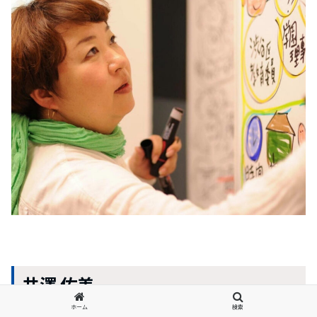
井澤 佑美
ホーム
検索