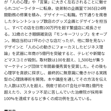
が「人の心理」や「言葉」に大きく左右されることに魅せ
られコピーライターに転身。徒弟制の企画室で365日24時
間勤務の修業を積み、デザイナーに転職。竹下通りを席巻
したタレントショップ数店のグッズ企画とデザインを担当
し、すべての店を日商100万円を超す繁盛店に成長させ
る。32歳のとき眼鏡雑貨店『モンキーフリップ』をオープ
ン。開店当初は7坪の小さな店だったが、他に類を見ない
デザインと「人の心の動きにフォーカスしたビジネス理
論」を武器に年商が5億円を突破すると、テレビや新聞な
どマスコミが殺到。取材数は100を超え、1,500社が集う
マーケティング団体で年間最優秀賞を受賞した。その後も
心理学を貪欲に探求し、最終的に無意識に働きかける実践
型の心理誘導術を開発。本や講座を通してその方法を伝え
た人数は3万人を超え、倒産寸前のIT会社が年商1億円を
超えたり、スタッフ不足に苦しんでいた治療院が採用率
100%を達成するなど多くの成功例を生んでいる。