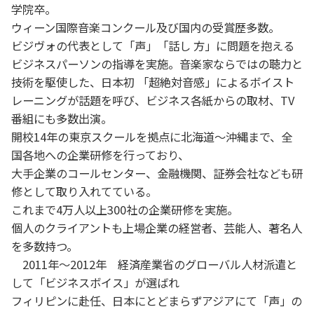
学院卒。
ウィーン国際音楽コンクール及び国内の受賞歴多数。
ビジヴォの代表として「声」「話し 方」に問題を抱える
ビジネスパーソンの指導を実施。音楽家ならではの聴力と
技術を駆使した、日本初 「超絶対音感」によるボイスト
レーニングが話題を呼び、ビジネス各紙からの取材、TV
番組にも多数出演。
開校14年の東京スクールを拠点に北海道～沖縄まで、全
国各地への企業研修を行っており、
大手企業のコールセンター、金融機関、証券会社なども研
修として取り入れてている。
これまで4万人以上300社の企業研修を実施。
個人のクライアントも上場企業の経営者、芸能人、著名人
を多数持つ。
2011年～2012年 経済産業省のグローバル人材派遣と
して「ビジネスボイス」が選ばれ
フィリピンに赴任、日本にとどまらずアジアにて「声」の