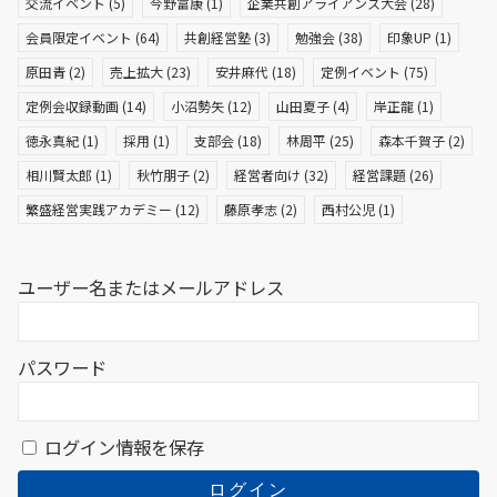
交流イベント
(5)
今野富康
(1)
企業共創アライアンス大会
(28)
会員限定イベント
(64)
共創経営塾
(3)
勉強会
(38)
印象UP
(1)
原田青
(2)
売上拡大
(23)
安井麻代
(18)
定例イベント
(75)
定例会収録動画
(14)
小沼勢矢
(12)
山田夏子
(4)
岸正龍
(1)
徳永真紀
(1)
採用
(1)
支部会
(18)
林周平
(25)
森本千賀子
(2)
相川賢太郎
(1)
秋竹朋子
(2)
経営者向け
(32)
経営課題
(26)
繁盛経営実践アカデミー
(12)
藤原孝志
(2)
西村公児
(1)
ユーザー名またはメールアドレス
パスワード
ログイン情報を保存